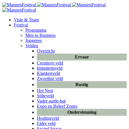
Visie & Team
Festival
Programma
Men to Business
Jongeren
Velden
Overzicht
Ervaar
Creatieve veld
Intimiteitsveld
Klankenveld
Zweethut veld
Rustig
Het Nest
Stilteveld
Vader aarde-hut
Expo en Beleef Zones
Ondersteuning
Healingveld
Elder veld
Sacred Space